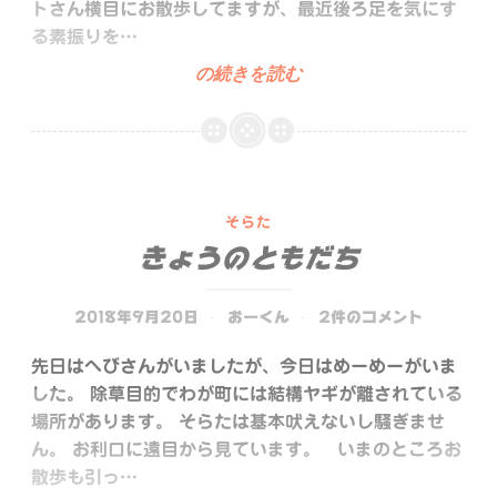
トさん横目にお散歩してますが、最近後ろ足を気にす
い
る素振りを…
ま
ぽ
の続きを読む
す。
っ
ぽ
っ
ぽ
そらた
きょうのともだち
2018年9月20日
おーくん
2件のコメント
先日はへびさんがいましたが、今日はめーめーがいま
した。 除草目的でわが町には結構ヤギが離されている
場所があります。 そらたは基本吠えないし騒ぎませ
ん。 お利口に遠目から見ています。 いまのところお
散歩も引っ…