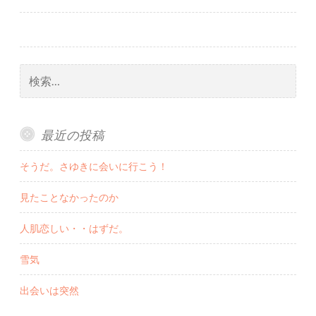
稿
ナ
ビ
検
索:
ゲ
ー
最近の投稿
シ
そうだ。さゆきに会いに行こう！
ョ
見たことなかったのか
ン
人肌恋しい・・はずだ。
雪気
出会いは突然