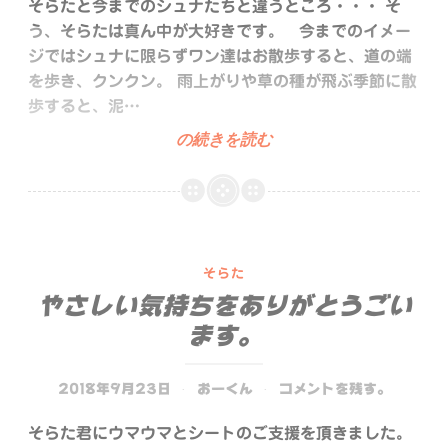
そらたと今までのシュナたちと違うところ・・・ そ
う、そらたは真ん中が大好きです。 今までのイメー
ジではシュナに限らずワン達はお散歩すると、道の端
を歩き、クンクン。 雨上がりや草の種が飛ぶ季節に散
歩すると、泥…
ま
の続きを読む
ん
な
か
そらた
やさしい気持ちをありがとうごい
ます。
2018年9月23日
おーくん
コメントを残す。
そらた君にウマウマとシートのご支援を頂きました。