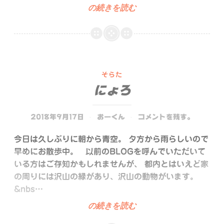
き
の続きを読む
ょ
う
の
と
も
そらた
だ
にょろ
ち
2018年9月17日
おーくん
コメントを残す。
今日は久しぶりに朝から青空。 夕方から雨らしいので
早めにお散歩中。 以前のBLOGを呼んでいただいて
いる方はご存知かもしれませんが、 都内とはいえど家
の周りには沢山の緑があり、沢山の動物がいます。
&nbs…
に
の続きを読む
ょ