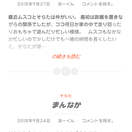
2018年9月27日
おーくん
コメントを残す。
最近ムスコとそらたは仲がいい。 最初は距離を置きな
がらの関係でしたが、ココ何日か家の中で走り回った
りおもちゃで遊んだり忙しい模様。 ムスコもなかな
か忙しいので少しだけでも一緒の時間を長くしたい
と、そらたが寝…
な
の続きを読む
か
よ
き
こ
と
そらた
まんなか
2018年9月24日
おーくん
コメントを残す。