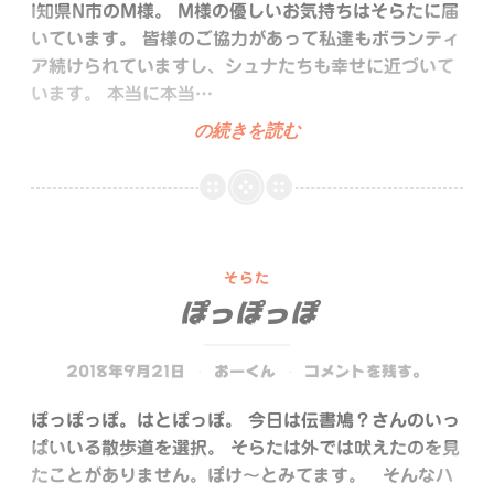
I知県N市のM様。 M様の優しいお気持ちはそらたに届
いています。 皆様のご協力があって私達もボランティ
ア続けられていますし、シュナたちも幸せに近づいて
います。 本当に本当…
や
の続きを読む
さ
し
い
気
持
そらた
ち
ぽっぽっぽ
を
あ
2018年9月21日
おーくん
コメントを残す。
り
が
ぽっぽっぽ。はとぽっぽ。 今日は伝書鳩？さんのいっ
と
ぱいいる散歩道を選択。 そらたは外では吠えたのを見
う
たことがありません。ぽけ〜とみてます。 そんなハ
ご