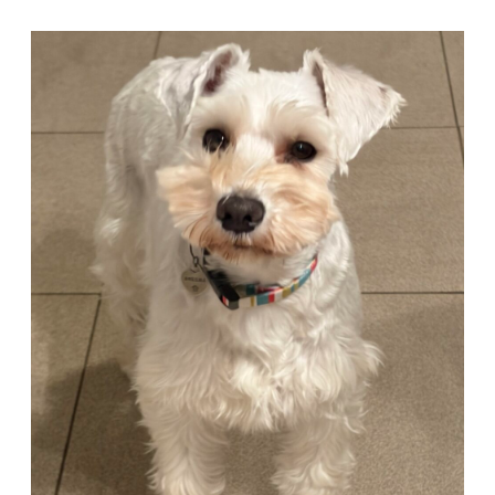
コ
ン
テ
ン
ツ
へ
ス
キ
ッ
プ