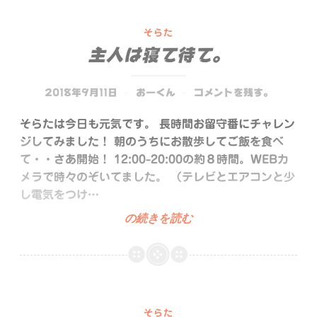
そらた
主人は寝て待て。
2018年9月11日
おーくん
コメントを残す。
そらたは今日も元気です。 長時間お留守番にチャレン
ジしてみました！ 朝のうちにお散歩してご飯を食べ
て・・さあ開始！ 12:00-20:00の約８時間。WEBカ
メラで時々のぞいてました。 （テレビとエアコンと少
し電気をつけ…
主
の続きを読む
人
は
寝
て
待
そらた