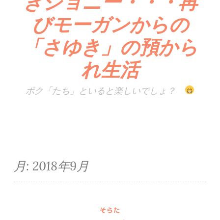
きジョニー・・・再
びモーガンからの
「さゆき」の預から
れ生活
ボク「たち」といると楽しいでしょ？
月:
2018年9月
そらた