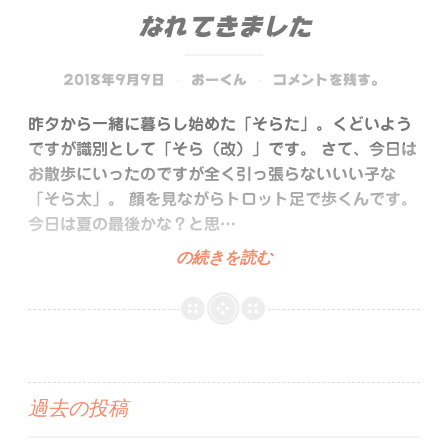
て。
なれてきました
2018年9月9日
おーくん
コメントを残す。
昨夕から一緒に暮らし始めた「そらた」。くどいよう
ですが識別として「そら（改）」です。 さて、今日は
お散歩にいったのですが全く引っ張らないいい子な
「そら太」。 顔を見ながらトロット足で歩くんです。
今日は夏の最後かな？と思…
な
の続きを読む
れ
て
き
ま
し
投
過去の投稿
た