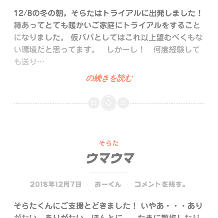
12/8の冬の朝。そらたはトライアルに出発しました！
縁あってとても暖かいご家庭にトライアルをすること
になりました。 仮パパとしてはこれ以上望むべくもな
い環境だと思ってます。 しかーし！ 何度経験して
も送り…
い
の続きを読む
っ
て
ら
っ
し
そらた
ゃ
ウマウマ
い、
い
2018年12月7日
おーくん
コメントを残す。
ら
っ
そらたくんにご支援とどきました！ いやあ・・・あり
し