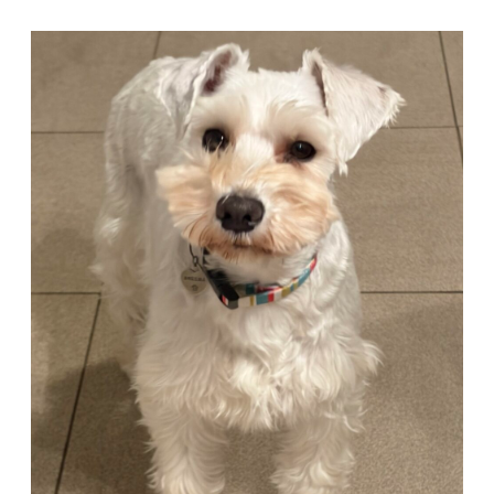
コ
ン
テ
ン
ツ
へ
ス
キ
ッ
プ