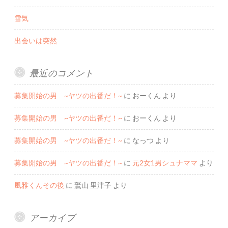
雪気
出会いは突然
最近のコメント
募集開始の男 ~ヤツの出番だ！~
に
おーくん
より
募集開始の男 ~ヤツの出番だ！~
に
おーくん
より
募集開始の男 ~ヤツの出番だ！~
に
なっつ
より
募集開始の男 ~ヤツの出番だ！~
に
元2女1男シュナママ
より
風雅くんその後
に
鷲山 里津子
より
アーカイブ