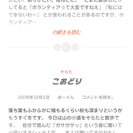
がたい、ありがたい。ほんとに。 たまに散歩したり
ゃ
してると「ボランティアって大変ですねえ」「私には
い。
できないわー」 とか言われることがあるのですが、ボ
ランティア…
ウ
の続きを読む
マ
ウ
マ
そらた
こおどり
2018年12月2日
おーくん
コメントを残す。
落ち葉もふかふかに積もるくらい秋も深まりというか
もうすぐ冬です。 今日は山の小道をそらたと散歩で
す。 自分で踏んだ「ガサガサッ」という音に驚いて
小躍りするシュナ１匹。 本人は驚いてるのかもし