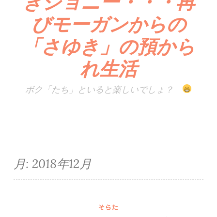
きジョニー・・・再
びモーガンからの
「さゆき」の預から
れ生活
ボク「たち」といると楽しいでしょ？
月:
2018年12月
そらた