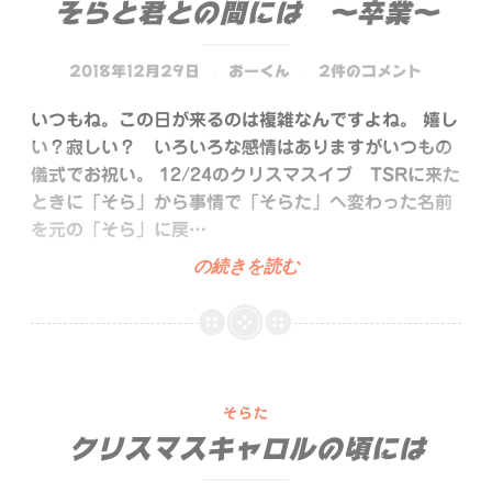
そらと君との間には 〜卒業〜
2018年12月29日
おーくん
2件のコメント
いつもね。この日が来るのは複雑なんですよね。 嬉し
い？寂しい？ いろいろな感情はありますがいつもの
儀式でお祝い。 12/24のクリスマスイブ TSRに来た
ときに「そら」から事情で「そらた」へ変わった名前
を元の「そら」に戻…
そ
の続きを読む
ら
と
君
と
の
そらた
間
クリスマスキャロルの頃には
に
は 〜