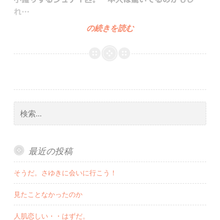
れ…
こ
の続きを読む
お
ど
り
検
索:
最近の投稿
そうだ。さゆきに会いに行こう！
見たことなかったのか
人肌恋しい・・はずだ。