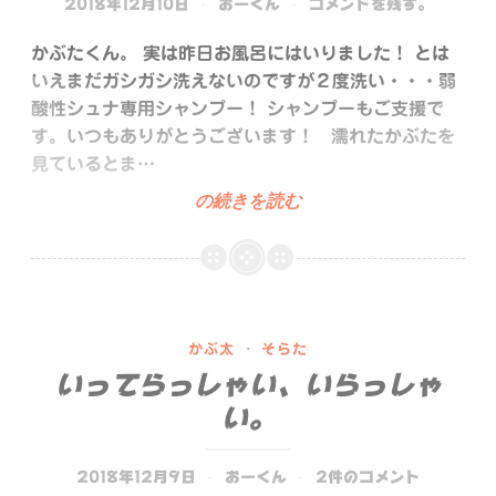
2018年12月10日
おーくん
コメントを残す。
かぶたくん。 実は昨日お風呂にはいりました！ とは
いえまだガシガシ洗えないのですが２度洗い・・・弱
酸性シュナ専用シャンプー！ シャンプーもご支援で
す。いつもありがとうございます！ 濡れたかぶたを
見ているとま…
そ
の続きを読む
れ
ぞ
れ
の
に
かぶ太
·
そらた
ゅ
いってらっしゃい、いらっしゃ
ー
い。
は
う
す
2018年12月9日
おーくん
2件のコメント