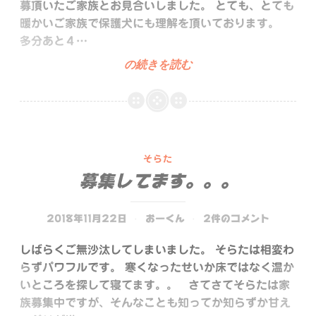
募頂いたご家族とお見合いしました。 とても、とても
暖かいご家族で保護犬にも理解を頂いております。
多分あと４…
募
の続きを読む
集
し
て
ま
せ
そらた
ん。。。
募集してます。。。
2018年11月22日
おーくん
2件のコメント
しばらくご無沙汰してしまいました。 そらたは相変わ
らずパワフルです。 寒くなったせいか床ではなく温か
いところを探して寝てます。。 さてさてそらたは家
族募集中ですが、そんなことも知ってか知らずか甘え