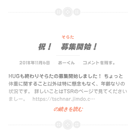
も
す
き
そらた
祝！ 募集開始！
2018年11月6日
おーくん
コメントを残す。
HUGも終わりそらたの募集開始しました！ ちょっと
体重に関すること以外は特に懸念もなく、年齢なりの
状況です。 詳しいことはTSRのページで見てください
ましー。 https://tschnar.jimdo.c…
祝！
の続きを読む
募
集
開