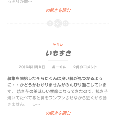
っぷりが増…
募
の続きを読む
集
し
て
ま
す。。。
そらた
いもすき
2018年11月8日
おーくん
2件のコメント
募集を開始したそらたくんは良い縁が見つかるよう
に・・かどうかわかりませんがのんびり過ごしていま
す。 焼き芋の美味しい季節になってきたので、焼き芋
焼いてたべてると鼻をフンフンさせながら近くから動
きません。 し…
い
の続きを読む