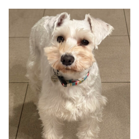
コ
ン
テ
ン
ツ
へ
ス
キ
ッ
プ