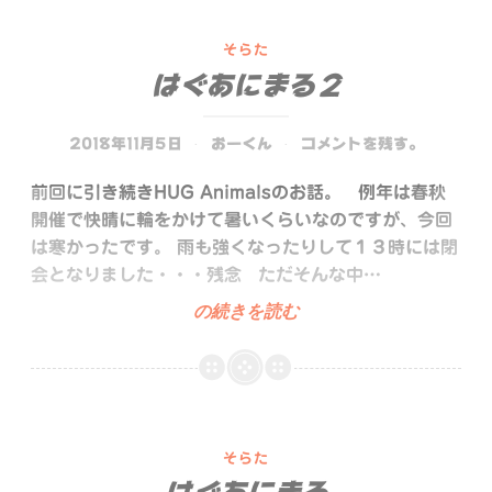
始！
そらた
はぐあにまる２
2018年11月5日
おーくん
コメントを残す。
前回に引き続きHUG Animalsのお話。 例年は春秋
開催で快晴に輪をかけて暑いくらいなのですが、今回
は寒かったです。 雨も強くなったりして１３時には閉
会となりました・・・残念 ただそんな中…
は
の続きを読む
ぐ
あ
に
ま
る
そらた
２