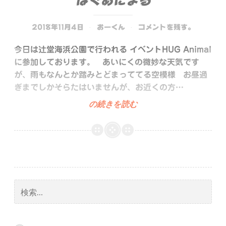
はぐあにまる
2018年11月4日
おーくん
コメントを残す。
今日は辻堂海浜公園で行われる イベントHUG Animal
に参加しております。 あいにくの微妙な天気です
が、雨もなんとか踏みとどまっててる空模様 お昼過
ぎまでしかそらたはいませんが、お近くの方…
は
の続きを読む
ぐ
あ
に
ま
る
検
索: