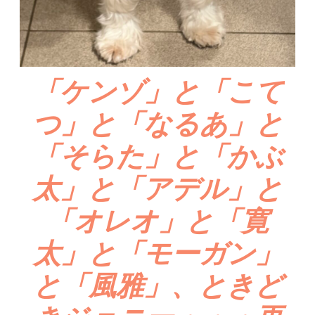
「ケンゾ」と「こて
つ」と「なるあ」と
「そらた」と「かぶ
太」と「アデル」と
「オレオ」と「寛
太」と「モーガン」
と「風雅」、ときど