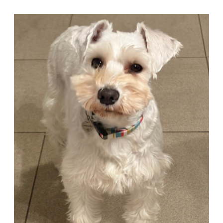
コ
ン
テ
ン
ツ
へ
ス
キ
ッ
プ