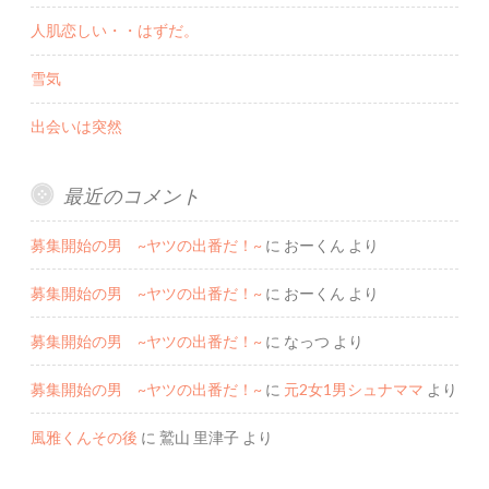
人肌恋しい・・はずだ。
雪気
出会いは突然
最近のコメント
募集開始の男 ~ヤツの出番だ！~
に
おーくん
より
募集開始の男 ~ヤツの出番だ！~
に
おーくん
より
募集開始の男 ~ヤツの出番だ！~
に
なっつ
より
募集開始の男 ~ヤツの出番だ！~
に
元2女1男シュナママ
より
風雅くんその後
に
鷲山 里津子
より