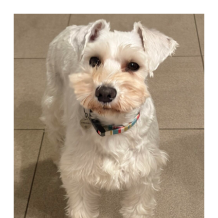
コ
ン
テ
ン
ツ
へ
ス
キ
ッ
プ