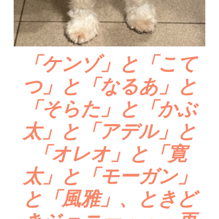
「ケンゾ」と「こて
つ」と「なるあ」と
「そらた」と「かぶ
太」と「アデル」と
「オレオ」と「寛
太」と「モーガン」
と「風雅」、ときど